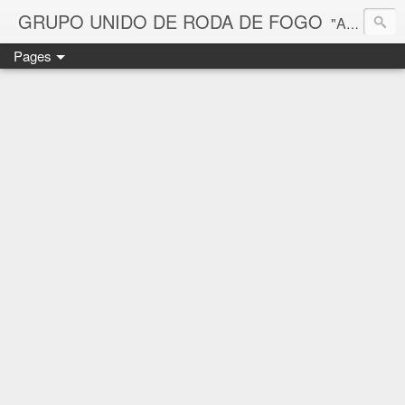
GRUPO UNIDO DE RODA DE FOGO
"A finalidade é trabalhar pelo o bem estar social dos moradores, para que em conjunto nós reivindicamos as melhorias para a comunidade. Os problemas na comunidade são vários. Espero que nós cobramos mas atuações dos gestores públicos. Atualmente um dos maiores problemas é falta de uma infra-estrutura do saneamento básico e esgoto sanitário, e etc.". Manoel José de Santana (Manoel Limoeiro) Recife-PE 22 de novembro de 2007. Telefone: 81-994705824.
Pages